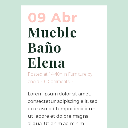
09 Abr
Mueble
Baño
Elena
Posted at 14:40h
in
Furniture
by
enola
0 Comments
Lorem ipsum dolor sit amet,
consectetur adipiscing elit, sed
do eiusmod tempor incididunt
ut labore et dolore magna
aliqua. Ut enim ad minim