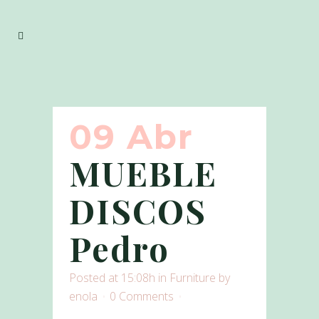
09 Abr
MUEBLE
DISCOS
Pedro
Posted at 15:08h
in
Furniture
by
enola
0 Comments