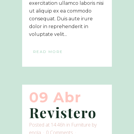
exercitation ullamco laboris nisi
ut aliquip ex ea commodo
consequat. Duis aute irure
dolor in reprehenderit in
voluptate velit...
READ MORE
09 Abr
Revistero
Posted at 14:46h
in
Furniture
by
enola
0 Comments