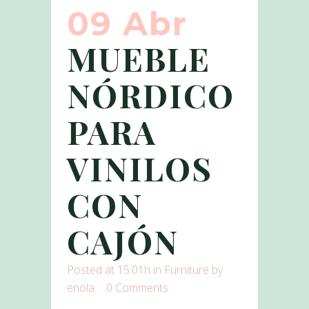
09 Abr
MUEBLE
NÓRDICO
PARA
VINILOS
CON
CAJÓN
Posted at 15:01h
in
Furniture
by
enola
0 Comments