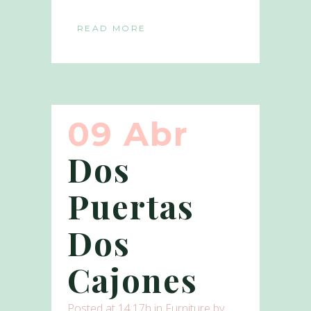
READ MORE
09 Abr
Dos
Puertas
Dos
Cajones
Posted at 14:17h
in
Furniture
by