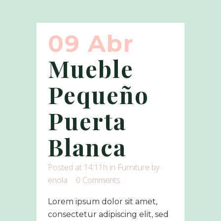
09 Abr
Mueble
Pequeño
Puerta
Blanca
Posted at 14:11h
in
Furniture
by
enola
0 Comments
Lorem ipsum dolor sit amet,
consectetur adipiscing elit, sed