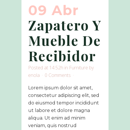
09 Abr
Zapatero Y
Mueble De
Recibidor
Posted at 14:52h
in
Furniture
by
enola
0 Comments
Lorem ipsum dolor sit amet,
consectetur adipiscing elit, sed
do eiusmod tempor incididunt
ut labore et dolore magna
aliqua. Ut enim ad minim
veniam, quis nostrud