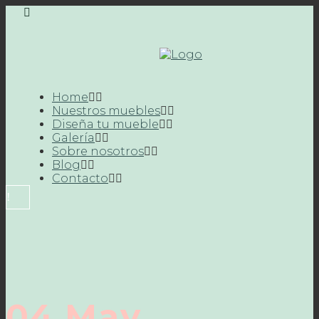
Home
Nuestros muebles
Diseña tu mueble
Galería
Sobre nosotros
Blog
Contacto
04 May