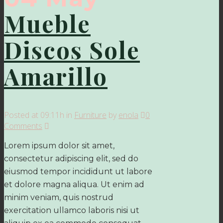
Mueble
Discos Sole
Amarillo
Posted at 09:11h
in
Furniture
by
enola
0
Comments
Lorem ipsum dolor sit amet,
consectetur adipiscing elit, sed do
eiusmod tempor incididunt ut labore
et dolore magna aliqua. Ut enim ad
minim veniam, quis nostrud
exercitation ullamco laboris nisi ut