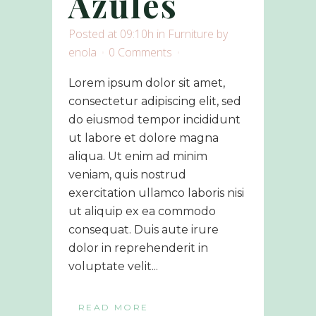
Azules
Posted at 09:10h
in
Furniture
by
enola
0 Comments
Lorem ipsum dolor sit amet,
consectetur adipiscing elit, sed
do eiusmod tempor incididunt
ut labore et dolore magna
aliqua. Ut enim ad minim
veniam, quis nostrud
exercitation ullamco laboris nisi
ut aliquip ex ea commodo
consequat. Duis aute irure
dolor in reprehenderit in
voluptate velit...
READ MORE